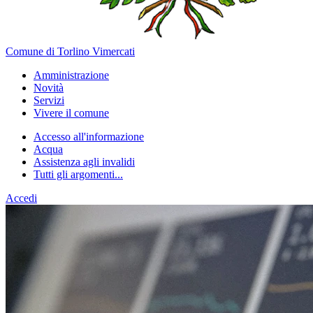
Comune di Torlino Vimercati
Amministrazione
Novità
Servizi
Vivere il comune
Accesso all'informazione
Acqua
Assistenza agli invalidi
Tutti gli argomenti...
Accedi