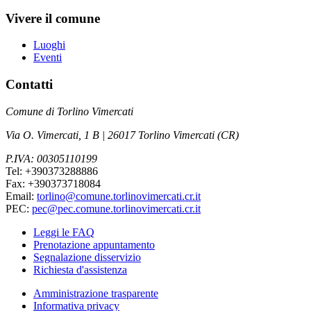
Vivere il comune
Luoghi
Eventi
Contatti
Comune di Torlino Vimercati
Via O. Vimercati, 1 B | 26017 Torlino Vimercati (CR)
P.IVA: 00305110199
Tel: +390373288886
Fax: +390373718084
Email:
torlino@comune.torlinovimercati.cr.it
PEC:
pec@pec.comune.torlinovimercati.cr.it
Leggi le FAQ
Prenotazione appuntamento
Segnalazione disservizio
Richiesta d'assistenza
Amministrazione trasparente
Informativa privacy