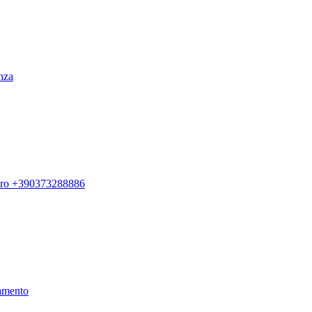
enza
ero +390373288886
amento