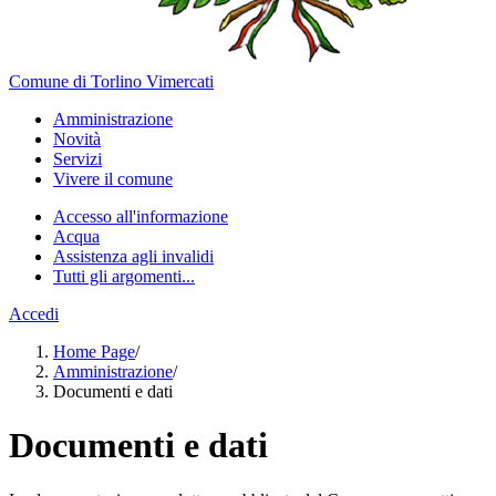
Comune di Torlino Vimercati
Amministrazione
Novità
Servizi
Vivere il comune
Accesso all'informazione
Acqua
Assistenza agli invalidi
Tutti gli argomenti...
Accedi
Home Page
/
Amministrazione
/
Documenti e dati
Documenti e dati