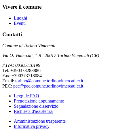
Vivere il comune
Luoghi
Eventi
Contatti
Comune di Torlino Vimercati
Via O. Vimercati, 1 B | 26017 Torlino Vimercati (CR)
P.IVA: 00305110199
Tel: +390373288886
Fax: +390373718084
Email:
torlino@comune.torlinovimercati.cr.it
PEC:
pec@pec.comune.torlinovimercati.cr.it
Leggi le FAQ
Prenotazione appuntamento
Segnalazione disservizio
Richiesta d'assistenza
Amministrazione trasparente
Informativa privacy