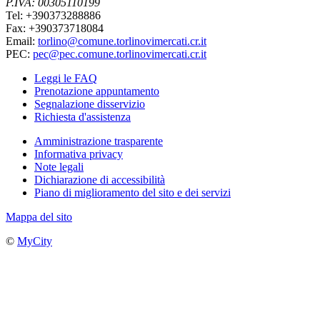
P.IVA: 00305110199
Tel: +390373288886
Fax: +390373718084
Email:
torlino@comune.torlinovimercati.cr.it
PEC:
pec@pec.comune.torlinovimercati.cr.it
Leggi le FAQ
Prenotazione appuntamento
Segnalazione disservizio
Richiesta d'assistenza
Amministrazione trasparente
Informativa privacy
Note legali
Dichiarazione di accessibilità
Piano di miglioramento del sito e dei servizi
Mappa del sito
©
MyCity