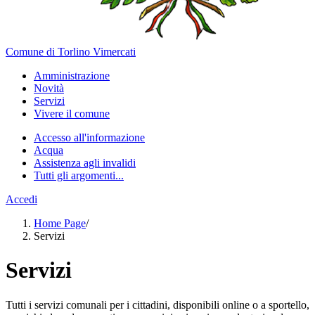
Comune di Torlino Vimercati
Amministrazione
Novità
Servizi
Vivere il comune
Accesso all'informazione
Acqua
Assistenza agli invalidi
Tutti gli argomenti...
Accedi
Home Page
/
Servizi
Servizi
Tutti i servizi comunali per i cittadini, disponibili online o a sportello,