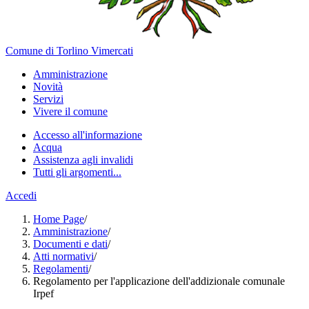
Comune di Torlino Vimercati
Amministrazione
Novità
Servizi
Vivere il comune
Accesso all'informazione
Acqua
Assistenza agli invalidi
Tutti gli argomenti...
Accedi
Home Page
/
Amministrazione
/
Documenti e dati
/
Atti normativi
/
Regolamenti
/
Regolamento per l'applicazione dell'addizionale comunale
Irpef