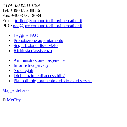
P.IVA: 00305110199
Tel: +390373288886
Fax: +390373718084
Email:
torlino@comune.torlinovimercati.cr.it
PEC:
pec@pec.comune.torlinovimercati.cr.it
Leggi le FAQ
Prenotazione appuntamento
Segnalazione disservizio
Richiesta d'assistenza
Amministrazione trasparente
Informativa privacy
Note legali
Dichiarazione di accessibilità
Piano di miglioramento del sito e dei servizi
Mappa del sito
©
MyCity