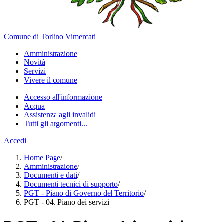
Comune di Torlino Vimercati
Amministrazione
Novità
Servizi
Vivere il comune
Accesso all'informazione
Acqua
Assistenza agli invalidi
Tutti gli argomenti...
Accedi
Home Page
/
Amministrazione
/
Documenti e dati
/
Documenti tecnici di supporto
/
PGT - Piano di Governo del Territorio
/
PGT - 04. Piano dei servizi