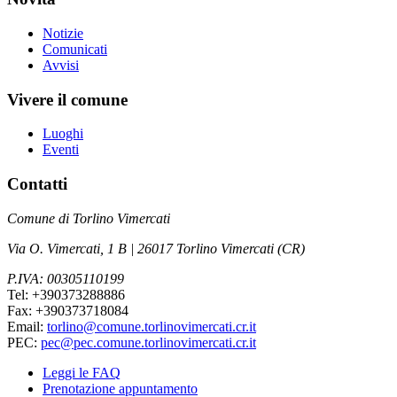
Notizie
Comunicati
Avvisi
Vivere il comune
Luoghi
Eventi
Contatti
Comune di Torlino Vimercati
Via O. Vimercati, 1 B | 26017 Torlino Vimercati (CR)
P.IVA: 00305110199
Tel: +390373288886
Fax: +390373718084
Email:
torlino@comune.torlinovimercati.cr.it
PEC:
pec@pec.comune.torlinovimercati.cr.it
Leggi le FAQ
Prenotazione appuntamento