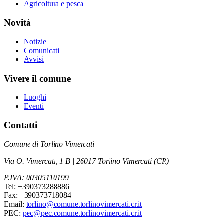
Agricoltura e pesca
Novità
Notizie
Comunicati
Avvisi
Vivere il comune
Luoghi
Eventi
Contatti
Comune di Torlino Vimercati
Via O. Vimercati, 1 B | 26017 Torlino Vimercati (CR)
P.IVA: 00305110199
Tel: +390373288886
Fax: +390373718084
Email:
torlino@comune.torlinovimercati.cr.it
PEC:
pec@pec.comune.torlinovimercati.cr.it