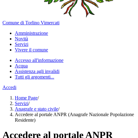
Comune di Torlino Vimercati
Amministrazione
Novità
Servizi
Vivere il comune
Accesso all'informazione
Acqua
Assistenza agli invalidi
Tutti gli argomenti...
Accedi
Home Page
/
Servizi
/
Anagrafe e stato civile
/
Accedere al portale ANPR (Anagrafe Nazionale Popolazione
Residente)
Accedere al portale ANPR