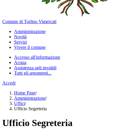
Comune di Torlino Vimercati
Amministrazione
Novità
Servizi
Vivere il comune
Accesso all'informazione
Acqua
Assistenza agli invalidi
Tutti gli argomenti...
Accedi
Home Page
/
Amministrazione
/
Uffici
/
Ufficio Segreteria
Ufficio Segreteria